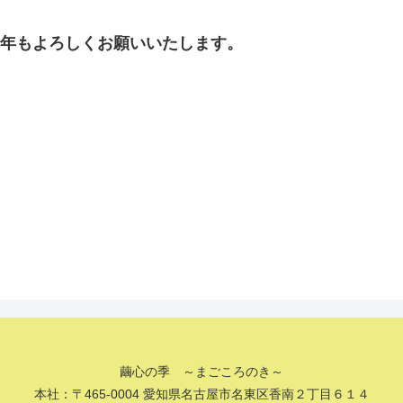
本年もよろしくお願いいたします。
繭心の季 ～まごころのき～
本社：〒465-0004 愛知県名古屋市名東区香南２丁目６１４