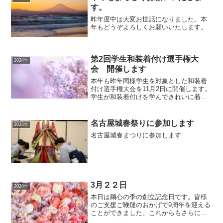
す。
昨年度中は大変お世話になりました。本
年もどうぞよろしくお願いいたします。
第2回学生和装着付け選手権大
2024年
会 開催します
本年も昨年同様学生を対象とした和装着
付け選手権大会を11月2日に開催します。
学生が和装着付けを学んできれいに着付
けをすることができるようになってもな
かなかその着付けを披露する場はあまり
ありません。基本に忠実になされた着付
名古屋城春祭りに参加します
2024年
けはもちろん、大人の...
名古屋城春まつりに参加します
3月２２日
2024年
本日は繭心の季の創立記念日です。皆様
のご支援ご鞭撻のおかげで9周年を迎える
ことができました。これからもさらに飛
躍すべく精進してまいります。ありがと