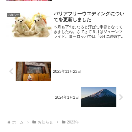
うございます。これからもよろしくお願
いいたします。
バリアフリーウエディングについ
お知らせ
てを更新しました
５月も下旬になると汗ばむ季節となって
きましたね。さてさて６月はジューンブ
ライド。ヨーロッパでは「6月に結婚する
と幸せになれる」という言い伝えがあ
り、その由来にはギリシャ神話に登場す
る神主ゼウスの妃で、結婚や出産を司る
女神「Juno（ジュノ）...
2023年11月23日
2024年1月1日
ホーム
お知らせ
2023年