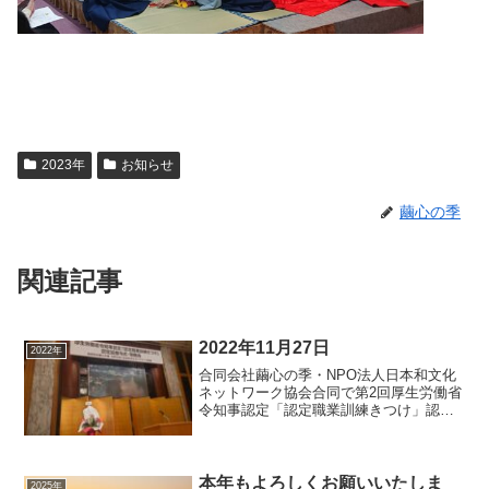
2023年
お知らせ
繭心の季
関連記事
2022年11月27日
2022年
合同会社繭心の季・NPO法人日本和文化
ネットワーク協会合同で第2回厚生労働省
令知事認定「認定職業訓練きつけ」認定
証授与式・祝賀会を執り行いました。
本年もよろしくお願いいたしま
2025年