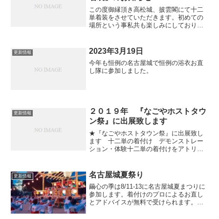
この度御縁頂き高松城、披雲閣にて十二
単着装をさせていただきます。初めての
場所という事私共も楽しみにしておりま
す。足をお運びくださいませ。●日時
2019年5月6日（月）13時～●場所 高松
城 披雲閣～ みなさまのお越しをお待ちし
2023年3月19日
更新情報
ております...
今年も恒例の名古屋城で恒例の浴衣お直
し隊に参加しました。
２０１９年 『なごやホストタウ
更新情報
ン祭』に出展致します
★『なごやホストタウン祭』に出展致し
ます 十二単の着付け デモンストレー
ション・体験十二単の着付けをアトリウ
ム内でデモンストレーションするととも
に、来場者に、着付け体験及び記念写真
撮影ができます。皆様のお越しをお待ち
名古屋城夏祭り
更新情報
致しております。●日時 ...
繭心の季は8/11-13に名古屋城夏まつりに
参加します。着付けのプロによるお直し
とアドバイスが無料で受けられます。ぜ
ひお越しください