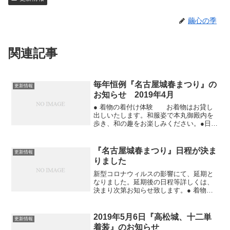
繭心の季
関連記事
毎年恒例『名古屋城春まつり』の
更新情報
お知らせ 2019年4月
● 着物の着付け体験 お着物はお貸し
出しいたします。和服姿で本丸御殿内を
歩き、和の趣をお楽しみください。●日時
2019年4月6日（土）10:00～12:00・13:30
～15:00●場所 孔雀之間● 十二単体験 名
古屋城、毎年春恒例の十...
『名古屋城春まつり』日程が決ま
更新情報
りました
新型コロナウィルスの影響にて、延期と
なりました。延期後の日程等詳しくは、
決まり次第お知らせ致します。● 着物の
着付け体験●日時 2020年4月29日（祝水）
●場所 孔雀之間● 十二単体験 名古屋
城、毎年春恒例の十二単体験を本丸御殿
2019年5月6日『高松城、十二単
更新情報
孔雀の間で...
着装』のお知らせ