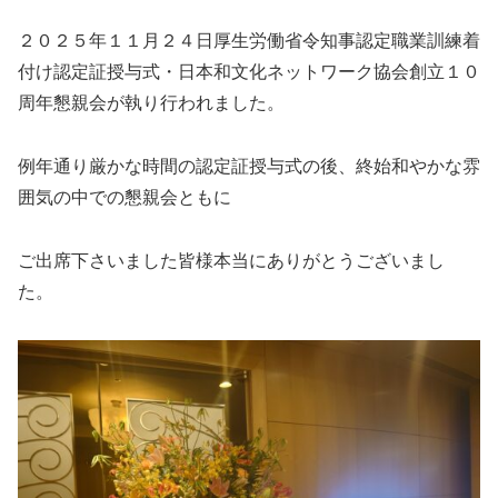
２０２５年１１月２４日厚生労働省令知事認定職業訓練着
付け認定証授与式・日本和文化ネットワーク協会創立１０
周年懇親会が執り行われました。
例年通り厳かな時間の認定証授与式の後、終始和やかな雰
囲気の中での懇親会ともに
ご出席下さいました皆様本当にありがとうございまし
た。