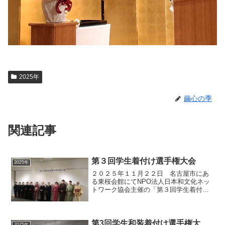
2025年
繭心の季
関連記事
第３回学生着付け選手権大会
2025年
２０２５年１１月２２日 名古屋市にあ
る東桜会館にてNPO法人日本和文化ネッ
トワーク協会主催の「第３回学生着付け
選手権大会」が開催されました。学生の
皆さんの日頃の練習の成果を存分に発揮
し素晴らしい着付けの技術をご披露いた
だきました。参加者の皆...
第3回学生和装着付け選手権大
2025年