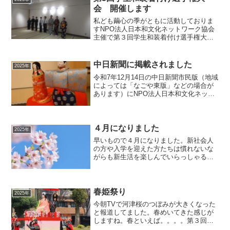
会 開催します
私ども繭心の季がともに活動しておりま
すNPO法人日本和文化ネットワーク協会
主催で第３回学生和装着付け選手権大会
を１１月に開催します。 学生の皆様が
日本の伝統衣裳である着物のお着付けを
披露する場を設けたい、もっと多くの学
中日新聞に掲載されました
2025年
生の皆様に着物、着物の...
令和7年12月14日の中日新聞市民版（地域
によっては「なごや東版」などの場合が
あります）にNPO法人日本和文化ネット
ワーク協会の記事が掲載されました。
４月になりました
2025年
早いもので４月になりました。新社会人
の方や入学を迎えた方たちは慣れないな
がらも新生活を楽しんでいらっしゃるこ
とでしょう。名古屋は桜の花がきれいに
咲いています。桜は菊とともに日本の国
の花の１つだそうです。（※慣習として
の日本の有名な花を指して...
春姫祭り
2025年
今朝TVで河津桜のつぼみが大きくなった
と報道してました。春めいてきた感じが
しますね。春といえば。。。。第３回春
姫祭りが開催されます。次の日曜日！３