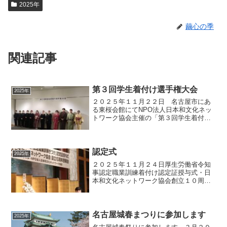
2025年
繭心の季
関連記事
第３回学生着付け選手権大会
2025年
２０２５年１１月２２日 名古屋市にあ
る東桜会館にてNPO法人日本和文化ネッ
トワーク協会主催の「第３回学生着付け
選手権大会」が開催されました。学生の
皆さんの日頃の練習の成果を存分に発揮
し素晴らしい着付けの技術をご披露いた
だきました。参加者の皆...
認定式
2025年
２０２５年１１月２４日厚生労働省令知
事認定職業訓練着付け認定証授与式・日
本和文化ネットワーク協会創立１０周年
懇親会が執り行われました。例年通り厳
かな時間の認定証授与式の後、終始和や
かな雰囲気の中での懇親会ともにご出席
下さいました皆様本当にあ...
名古屋城春まつりに参加します
2025年