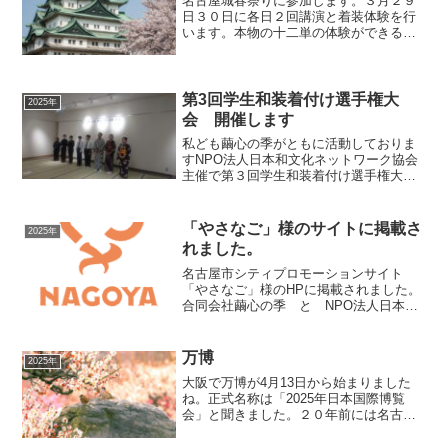
名古屋城春祭りに参加します。３月２９
日３０日に各日２回講演と着装体験を行
います。本物の十二単の体験ができる機
会はなかなかないのでぜひ多くの皆様の
ご参加をお待ちしております
第3回学生和装着付け選手権大
2025年
会 開催します
私ども繭心の季がともに活動しておりま
すNPO法人日本和文化ネットワーク協会
主催で第３回学生和装着付け選手権大会
を１１月に開催します。 学生の皆様が
日本の伝統衣裳である着物のお着付けを
披露する場を設けたい、もっと多くの学
「やさなご」様のサイトに掲載さ
2025年
生の皆様に着物、着物の...
れました。
名古屋市シティプロモーションサイト
「やさなご」様のHPに掲載されました。
合同会社繭心の季 と NPO法人日本和
文化ネットワーク協会 両方掲載されて
おります。名古屋城様でのイベントや名
古屋市の留学生会館様でのイベント等を
万博
2025年
きっかけとして認めてい...
大阪で万博が4月13日から始まりました
ね。正式名称は「2025年日本国際博覧
会」と聞きました。２０年前には名古屋
で愛・地球博が開催されたのは記憶に新
しいです。では名古屋で最初の博覧会は